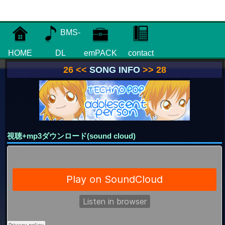
BMS-
HOME
DL
emPACK
contact
26 <<
SONG INFO
>> 28
視聴+mp3ダウンロード(sound cloud)