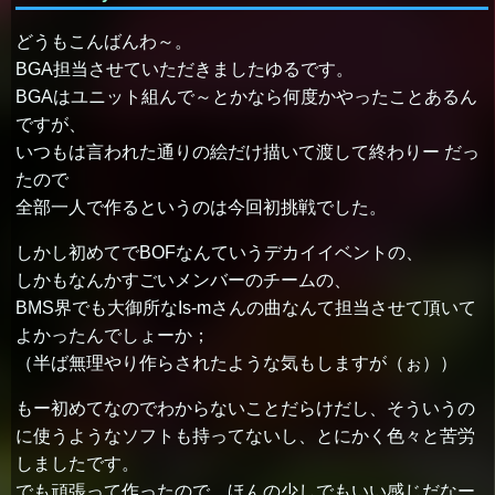
どうもこんばんわ～。
BGA担当させていただきましたゆるです。
BGAはユニット組んで～とかなら何度かやったことあるん
ですが、
いつもは言われた通りの絵だけ描いて渡して終わりー だっ
たので
全部一人で作るというのは今回初挑戦でした。
しかし初めてでBOFなんていうデカイイベントの、
しかもなんかすごいメンバーのチームの、
BMS界でも大御所なIs-mさんの曲なんて担当させて頂いて
よかったんでしょーか；
（半ば無理やり作らされたような気もしますが（ぉ））
もー初めてなのでわからないことだらけだし、そういうの
に使うようなソフトも持ってないし、とにかく色々と苦労
しましたです。
でも頑張って作ったので、ほんの少しでもいい感じだなー