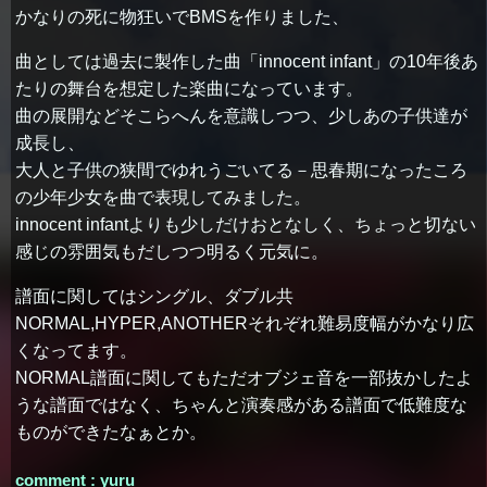
かなりの死に物狂いでBMSを作りました、
曲としては過去に製作した曲「innocent infant」の10年後あ
たりの舞台を想定した楽曲になっています。
曲の展開などそこらへんを意識しつつ、少しあの子供達が
成長し、
大人と子供の狭間でゆれうごいてる－思春期になったころ
の少年少女を曲で表現してみました。
innocent infantよりも少しだけおとなしく、ちょっと切ない
感じの雰囲気もだしつつ明るく元気に。
譜面に関してはシングル、ダブル共
NORMAL,HYPER,ANOTHERそれぞれ難易度幅がかなり広
くなってます。
NORMAL譜面に関してもただオブジェ音を一部抜かしたよ
うな譜面ではなく、ちゃんと演奏感がある譜面で低難度な
ものができたなぁとか。
comment : yuru