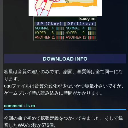
Is-m/yuru
SP (7key)
DP(14key)
NORMAL
4
||||
||||||||
NORMAL
4
||||
||||||||
HYPER
8
||||||||
||||
HYPER
9
|||||||||
|||
ANOTHER
11
|||||||||||
|
ANOTHER
12
||||||||||||
DOWNLOAD INFO
容量は音質の違いのみです。譜面、画質等は全て同一にな
ります。
oggファイルは音質の変化が少ないかつ容量小さいですが、
ゲームプレイ時の読み込みに時間がかかります。
comment : Is-m
今回の曲で初めて拡張定義をつかってみました、そして録
音したWAVの数が576個。