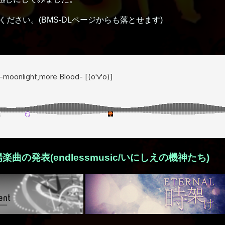
ださい。(BMS-DLページからも落とせます)
16出場楽曲の発表(endlessmusic/いにしえの機神たち)